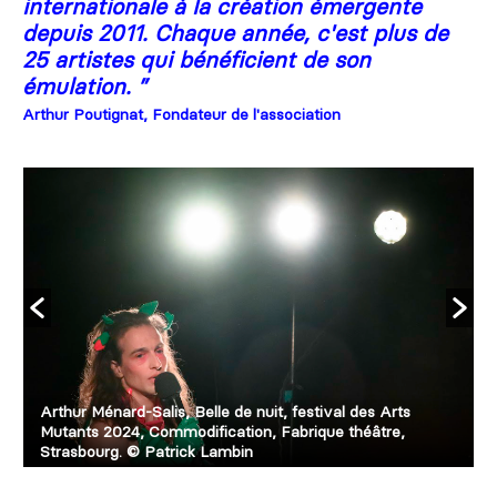
internationale à la création émergente
depuis 2011. Chaque année, c'est plus de
25 artistes qui bénéficient de son
émulation.
”
Arthur Poutignat, Fondateur de l'association
Arthur Ménard-Salis, Belle de nuit, festival des Arts
©
Mutants 2024, Commodification, Fabrique théâtre,
Strasbourg. © Patrick Lambin