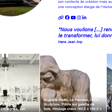
son contexte de création mais aus
une conception élargie de l’Histoir
“
Nous voulions […] ren
le transformer, lui don
Hans Jean Arp
Auguste Rodin, Le Penseur, 1904,
Sculpture, Plâtre sur galette de
 L’Araignée, Les
bois, Moulage creux 183,5 x 156,5 x