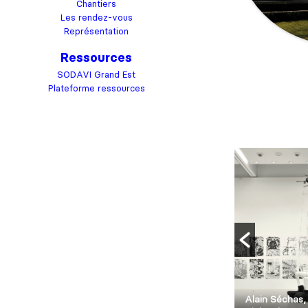
Chantiers
Les rendez-vous
Représentation
Ressources
SODAVI Grand Est
Plateforme ressources
9,
dé. ©
Vassily Kandinsky, Salon de
Alain Séchas,