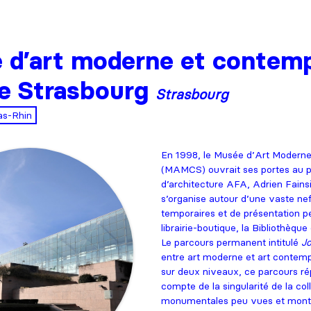
d’art moderne et contemp
de Strasbourg
Strasbourg
as-Rhin
En 1998, le Musée d’Art Moderne
(MAMCS) ouvrait ses portes au pu
d’architecture AFA, Adrien Fains
s’organise autour d’une vaste nef
temporaires et de présentation p
librairie-boutique, la Bibliothèqu
Le parcours permanent intitulé
Jo
entre art moderne et art contempo
sur deux niveaux, ce parcours répo
compte de la singularité de la co
monumentales peu vues et montre