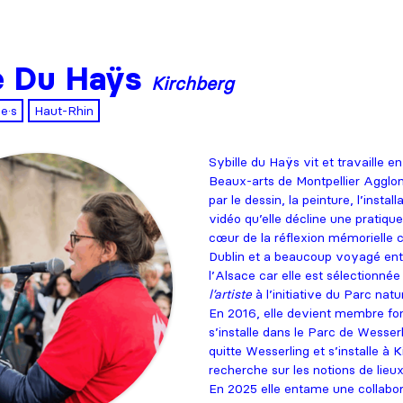
le Du Haÿs
Kirchberg
·e·s
Haut-Rhin
Sybille du Haÿs vit et travaille 
Beaux-arts de Montpellier Agglom
par le dessin, la peinture, l’install
vidéo qu’elle décline une pratique 
cœur de la réflexion mémorielle co
Dublin et a beaucoup voyagé entr
l’Alsace car elle est sélectionné
l’artiste
à l’initiative du Parc nat
En 2016, elle devient membre fond
s’installe dans le Parc de Wesser
quitte Wesserling et s’installe à
recherche sur les notions de li
En 2025 elle entame une collabo