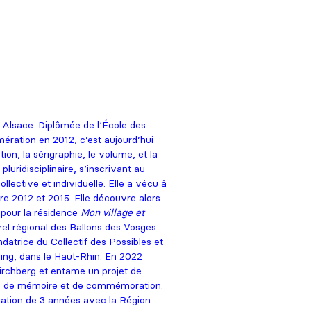
en Alsace. Diplômée de l‘École des
ération en 2012, c’est aujourd’hui
ation, la sérigraphie, le volume, et la
pluridisciplinaire, s’inscrivant au
llective et individuelle. Elle a vécu à
e 2012 et 2015. Elle découvre alors
e pour la résidence
Mon village et
urel régional des Ballons des Vosges.
atrice du Collectif des Possibles et
ling, dans le Haut-Rhin. En 2022
 Kirchberg et entame un projet de
eux de mémoire et de commémoration.
ration de 3 années avec la Région