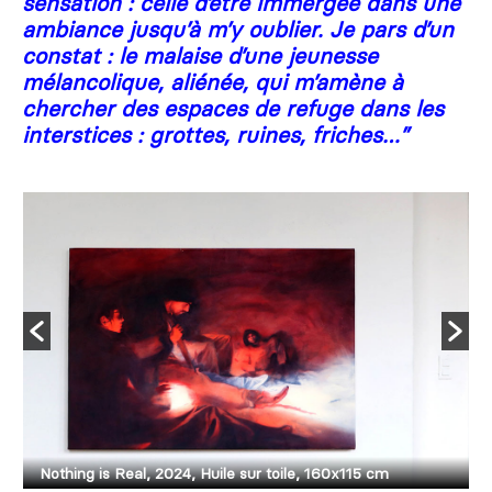
sensation : celle d’être immergée dans une
ambiance jusqu’à m’y oublier. Je pars d’un
constat : le malaise d’une jeunesse
mélancolique, aliénée, qui m’amène à
chercher des espaces de refuge dans les
interstices : grottes, ruines, friches…
”
Nothing is Real, 2024, Huile sur toile, 160x115 cm