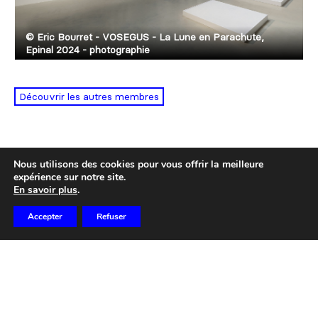
ART BUS Emmanuel Gleizes, ArtBus 2018-2019 -
vitrophanies
Découvrir les autres membres
Nous utilisons des cookies pour vous offrir la meilleure
expérience sur notre site.
En savoir plus
.
Accepter
Refuser
Contact :
contact@plandest.org
07 66 76 17 03
Newsletter
—
Partenaires
—
Mentions légales
—
Protection des
données