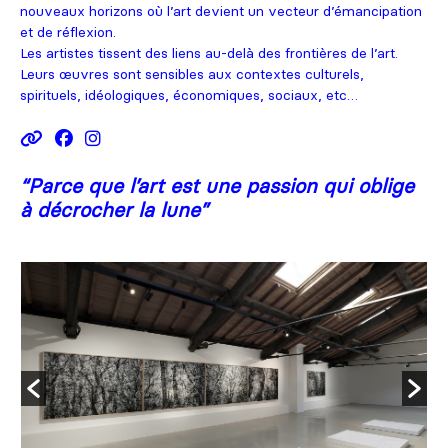
nouveaux horizons où l’art devient un vecteur d’émancipation
et de réflexion.
Les artistes tissent des liens au-delà des frontières de l’art.
Leurs œuvres sont sensibles aux contextes culturels,
spirituels, idéologiques, économiques, sociaux, etc…
“
Parce que l’art est une passion qui oblige
à décrocher la lune
”