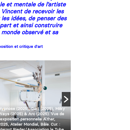
le et mentale de l’artiste
̀ Vincent de recevoir les
 les idées, de penser des
part et ainsi construire
e monde observé et sa
sition et critique d'art
Hypnose (2025), Dart (2025), Milky
Ton’R (2021), Fata Morgana 
Ways (2025) & Arc (2025). Vue de
Fata Bromosa (2021). Vue d
l’exposition personnelle Æther,
l’exposition personnelle L’ins
2025, Atelier Mondial, Bâle. Cur. :
plus, 2021. Cur. : Leïla Coura
Margot Rieder/Association le Tube.
local, le Trésor, Reims. ©Vin