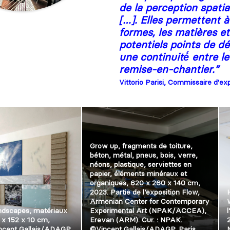
de la perception spatia
[…]. Elles permettent a
formes, les matières et
potentiels points de dé
une continuité́ entre l
remise-en-chantier.
”
Vittorio Parisi, Commissaire d'expo
Grow up, fragments de toiture,
béton, métal, pneus, bois, verre,
néons, plastique, serviettes en
papier, éléments minéraux et
organiques, 620 x 260 x 140 cm,
2023. Partie de l’exposition Flow,
Armenian Center for Contemporary
dscapes, matériaux
Experimental Art (NPAK/ACCEA),
 x 152 x 10 cm,
Erevan (ARM). Cur. : NPAK.
ncent Gallais/ADAGP,
©Vincent Gallais/ADAGP, Paris,