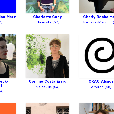
dou-Metz
Charlotte Cuny
Charly Bechaim
7)
Thionville (57)
Heiltz-le-Maurupt 
deck-
Corinne Costa Erard
CRAC Alsace
et
Malzéville (54)
Altkirch (68)
4)