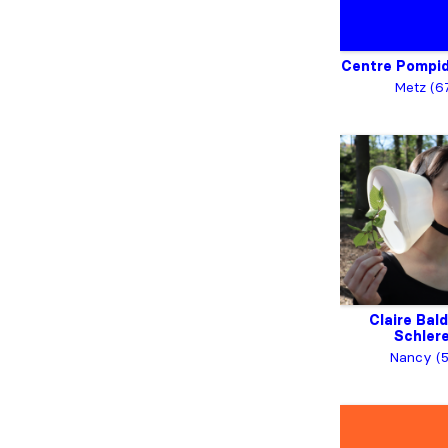
Centre Pompi
Metz (6
Claire Bal
Schler
Nancy (5