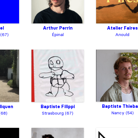
el
Arthur Perrin
Atelier Faires
 (67)
Épinal
Anould
Baptiste Thieba
Baptiste Filippi
liquen
Nancy (54)
Strasbourg (67)
(68)