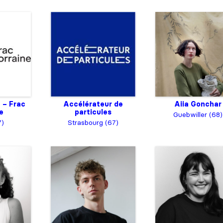
 – Frac
Accélérateur de
Aiia Gonchar
e
particules
Guebwiller (68)
7)
Strasbourg (67)