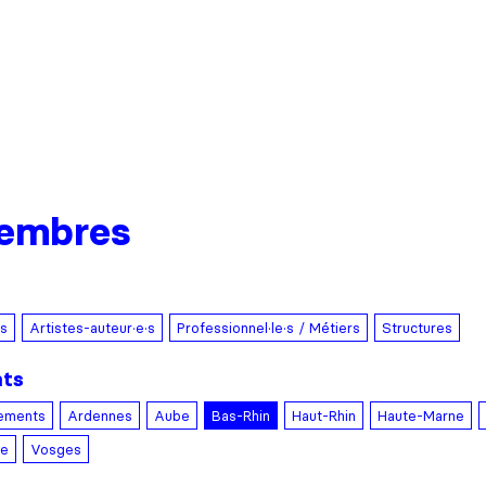
embres
es
Artistes-auteur·e·s
Professionnel·le·s / Métiers
Structures
nts
tements
Ardennes
Aube
Bas-Rhin
Haut-Rhin
Haute-Marne
le
Vosges