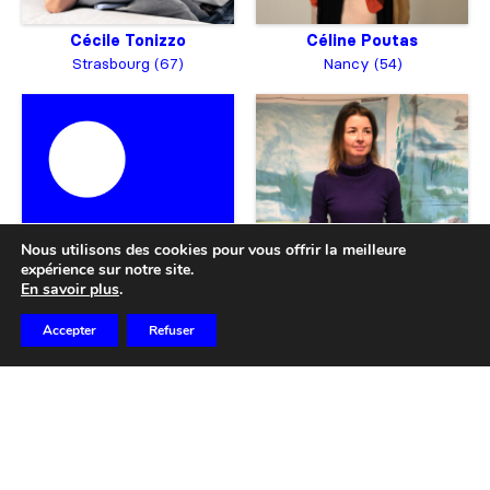
Cécile Tonizzo
Céline Poutas
Strasbourg (67)
Nancy (54)
Nous utilisons des cookies pour vous offrir la meilleure
expérience sur notre site.
En savoir plus
.
Centre Pompidou-Metz
Charlotte Cuny
Accepter
Refuser
Metz (67)
Thionville (57)