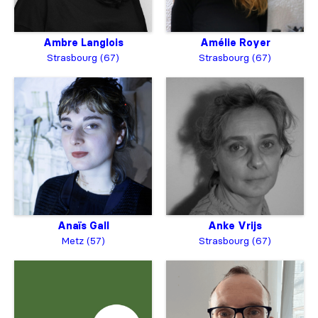
Ambre Langlois
Amélie Royer
Strasbourg (67)
Strasbourg (67)
Anaïs Gall
Anke Vrijs
Metz (57)
Strasbourg (67)