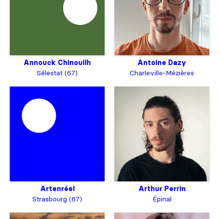
Annouck Chinouilh
Antoine Dazy
Sélestat (67)
Charleville-Mézières
Artenréel
Arthur Perrin
Strasbourg (67)
Épinal