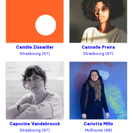
Camille Zisswiller
Cannelle Preira
Strasbourg (67)
Strasbourg (67)
Capucine Vandebrouck
Carlotta Millo
Strasbourg (67)
Mulhouse (68)