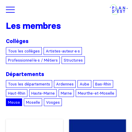
Les membres
Collèges
Tous les collèges
Artistes-auteur·e·s
Professionnel·le·s / Métiers
Structures
Départements
Tous les départements
Ardennes
Aube
Bas-Rhin
Haut-Rhin
Haute-Marne
Marne
Meurthe-et-Moselle
Meuse
Moselle
Vosges