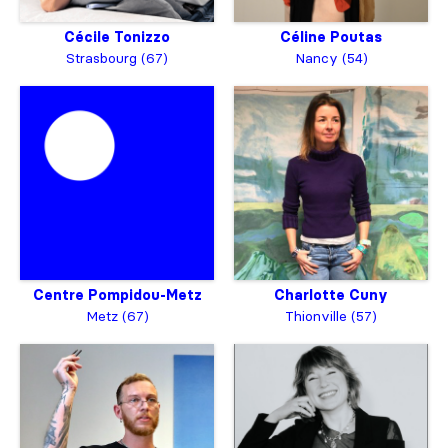
Cécile Tonizzo
Céline Poutas
Strasbourg (67)
Nancy (54)
Centre Pompidou-Metz
Charlotte Cuny
Metz (67)
Thionville (57)