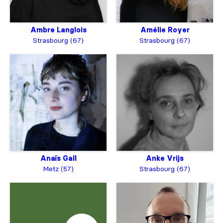
Ambre Langlois
Amélie Royer
Strasbourg (67)
Strasbourg (67)
Anaïs Gall
Anke Vrijs
Metz (57)
Strasbourg (67)