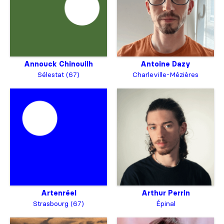
Annouck Chinouilh
Antoine Dazy
Sélestat (67)
Charleville-Mézières
Artenréel
Arthur Perrin
Strasbourg (67)
Épinal