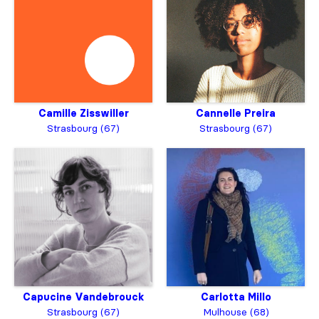
Camille Zisswiller
Cannelle Preira
Strasbourg (67)
Strasbourg (67)
Capucine Vandebrouck
Carlotta Millo
Strasbourg (67)
Mulhouse (68)