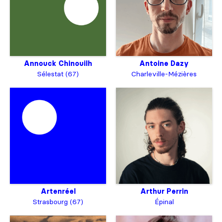
Annouck Chinouilh
Antoine Dazy
Sélestat (67)
Charleville-Mézières
Artenréel
Arthur Perrin
Strasbourg (67)
Épinal