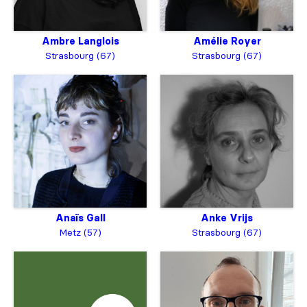
Ambre Langlois
Amélie Royer
Strasbourg (67)
Strasbourg (67)
Anaïs Gall
Anke Vrijs
Metz (57)
Strasbourg (67)