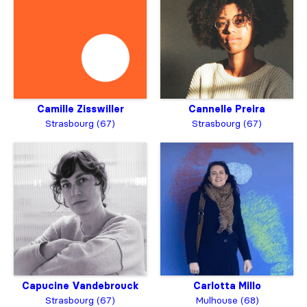
Camille Zisswiller
Cannelle Preira
Strasbourg (67)
Strasbourg (67)
Capucine Vandebrouck
Carlotta Millo
Strasbourg (67)
Mulhouse (68)