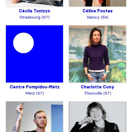
Cécile Tonizzo
Céline Poutas
Strasbourg (67)
Nancy (54)
Centre Pompidou-Metz
Charlotte Cuny
Metz (67)
Thionville (57)