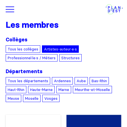
Les membres
Collèges
Tous les collèges
Artistes-auteur·e·s
Professionnel·le·s / Métiers
Structures
Départements
Tous les départements
Ardennes
Aube
Bas-Rhin
Haut-Rhin
Haute-Marne
Marne
Meurthe-et-Moselle
Meuse
Moselle
Vosges