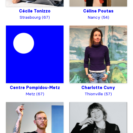
Cécile Tonizzo
Céline Poutas
Strasbourg (67)
Nancy (54)
Centre Pompidou-Metz
Charlotte Cuny
Metz (67)
Thionville (57)