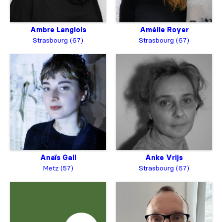
Ambre Langlois
Amélie Royer
Strasbourg (67)
Strasbourg (67)
Anaïs Gall
Anke Vrijs
Metz (57)
Strasbourg (67)