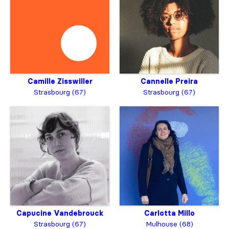
Camille Zisswiller
Cannelle Preira
Strasbourg (67)
Strasbourg (67)
Capucine Vandebrouck
Carlotta Millo
Strasbourg (67)
Mulhouse (68)