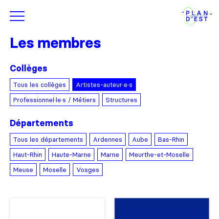
Les membres
Collèges
Tous les collèges
Artistes-auteur·e·s
Professionnel·le·s / Métiers
Structures
Départements
Tous les départements
Ardennes
Aube
Bas-Rhin
Haut-Rhin
Haute-Marne
Marne
Meurthe-et-Moselle
Meuse
Moselle
Vosges