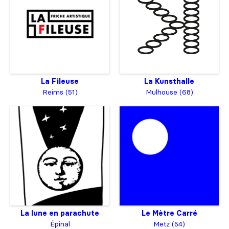
La Fileuse
La Kunsthalle
Reims (51)
Mulhouse (68)
La lune en parachute
Le Mètre Carré
Épinal
Metz (54)