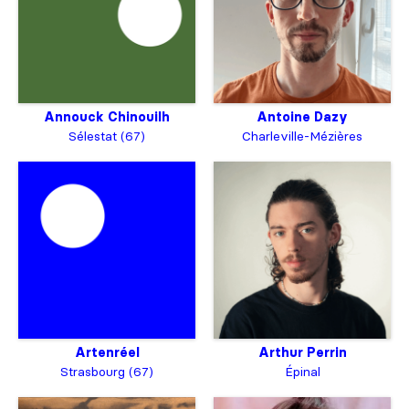
Annouck Chinouilh
Antoine Dazy
Sélestat (67)
Charleville-Mézières
Artenréel
Arthur Perrin
Strasbourg (67)
Épinal