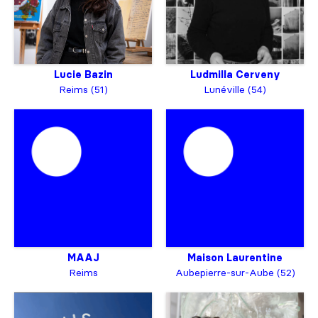
Lucie Bazin
Ludmilla Cerveny
Reims (51)
Lunéville (54)
MAAJ
Maison Laurentine
Reims
Aubepierre-sur-Aube (52)