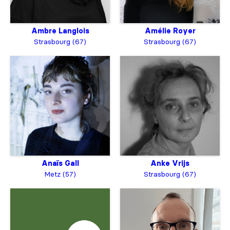
Ambre Langlois
Amélie Royer
Strasbourg (67)
Strasbourg (67)
Anaïs Gall
Anke Vrijs
Metz (57)
Strasbourg (67)