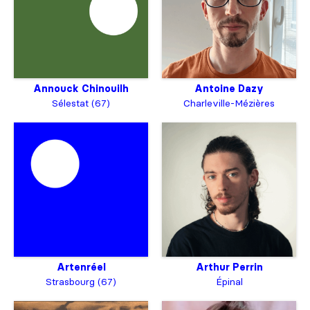
Annouck Chinouilh
Antoine Dazy
Sélestat (67)
Charleville-Mézières
Artenréel
Arthur Perrin
Strasbourg (67)
Épinal