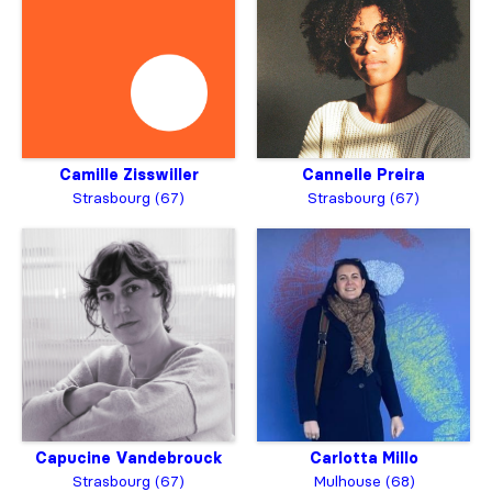
Camille Zisswiller
Cannelle Preira
Strasbourg (67)
Strasbourg (67)
Capucine Vandebrouck
Carlotta Millo
Strasbourg (67)
Mulhouse (68)